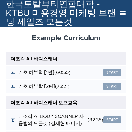
한국토탈뷰티연합대학 -
KTBU 미용경영 마케팅 브랜
딩 세일즈 모든것
Example Curriculum
더조각 A.I 바디스캐너
기초 해부학 [1편]
(60:55)
START
기초 해부학 [2편]
(73:21)
START
더조각 A.I 바디스캐너 오프교육
더조각 AI BODY SCANNER 사
(82:35)
START
용법의 모든것 (강세현 매니저)